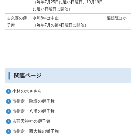
（毎年7月25日に近い日曜日、10月19日
に近い日曜日に開催）
古久喜の獅
令和8年は中止
遍照院ほか
子舞
（毎年7月の第4日曜日に開催）
関連ページ
小林の水ささら
市指定 除堀の獅子舞
市指定 八甫の獅子舞
吉羽天神社の獅子舞
市指定 西大輪の獅子舞