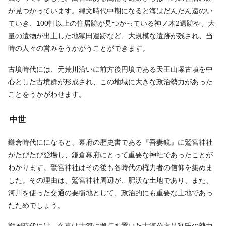
が見つかっています。縄文時代中期になると海はだんだん遠のい
ていき、100軒以上の住居跡が見つかっている神ノ木2遺跡や、大
量の遺物が出土した地獄田遺跡など、大規模な遺跡が残され、当
時の人々の営みをうかがうことができます。
古墳時代には、元荒川沿いに前方後円墳である天王山塚古墳を中
心とした古墳群が形成され、この地域に大きな政治勢力があった
ことをうかがわせます。
中世
鎌倉時代にになると、幕府の歴史書である『吾妻鏡』に鷲宮神社
がたびたび登場し、鎌倉幕府にとって重要な神社であったことが
わかります。鷲宮神社はその後も各時代の権力者の信仰を集めま
した。その理由は、鷲宮神社周辺が、肥沃な土地であり、また、
河川を使った交通の要衝地として、政治的にも重要な土地であっ
たためでしょう。
戦国時代には、久喜は古河に拠点を置いた古河公方足利氏の勢力