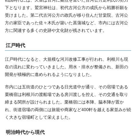
下となります。鷲宮神社は、初代古河公方の成氏から戦勝祈願を
受けました。第二代古河公方の政氏が移り住んだ甘棠院、古河公
方の家臣であった佐々木氏が築いた菖蒲城など、市内には古河公
方に関連する多くの史跡や文化財が残されています。
江戸時代
江戸時代になると、大規模な河川改修工事が行われ、利根川も現
在の流れに変わっていきました。用水・排水が整備され、新田の
開発が積極的に進められるようになりました。
市内には五街道のひとつである日光道中が通り、その宿場である
栗橋宿は利根川の渡船場である房川渡しを控え、その交通を取り
締まる関所が設けられました。栗橋宿には本陣、脇本陣が置か
れ、街道宿場の両側には旅籠や商家など400軒を越える家並みが続
く大きな宿場町として栄えました。
明治時代から現代