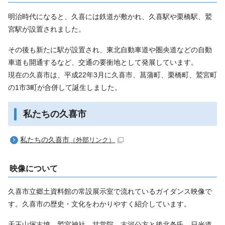
明治時代になると、久喜には鉄道が敷かれ、久喜駅や栗橋駅、鷲
宮駅が設置されました。
その後も新たに駅が設置され、東北自動車道や圏央道などの自動
車道も開通するなど、交通の要衝地として発展しています。
現在の久喜市は、平成22年3月に久喜市、菖蒲町、栗橋町、鷲宮町
の1市3町が合併して誕生しました。
私たちの久喜市
私たちの久喜市
（外部リンク）
映像について
久喜市立郷土資料館の常設展示室で流れているガイダンス映像で
す。久喜市の歴史・文化をわかりやすく紹介しています。
天王山塚古墳、鷲宮神社、甘棠院、古河公方と後北条氏、日光道