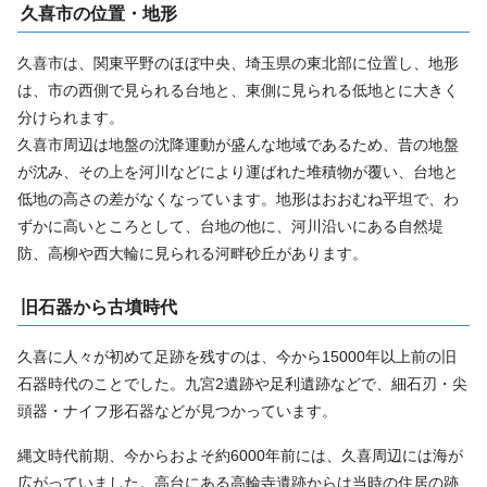
久喜市の位置・地形
久喜市は、関東平野のほぼ中央、埼玉県の東北部に位置し、地形
は、市の西側で見られる台地と、東側に見られる低地とに大きく
分けられます。
久喜市周辺は地盤の沈降運動が盛んな地域であるため、昔の地盤
が沈み、その上を河川などにより運ばれた堆積物が覆い、台地と
低地の高さの差がなくなっています。地形はおおむね平坦で、わ
ずかに高いところとして、台地の他に、河川沿いにある自然堤
防、高柳や西大輪に見られる河畔砂丘があります。
旧石器から古墳時代
久喜に人々が初めて足跡を残すのは、今から15000年以上前の旧
石器時代のことでした。九宮2遺跡や足利遺跡などで、細石刃・尖
頭器・ナイフ形石器などが見つかっています。
縄文時代前期、今からおよそ約6000年前には、久喜周辺には海が
広がっていました。高台にある高輪寺遺跡からは当時の住居の跡