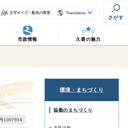
文字サイズ・配色の変更
Translation
さがす
市政情報
久喜の魅力
環境・まちづくり
協働のまちづくり
1007934
市民活動