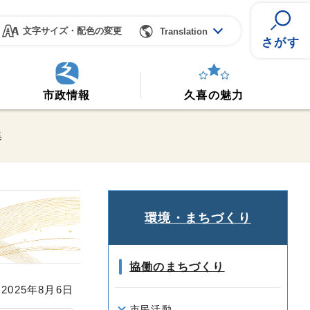
文字サイズ・配色の変更
Translation
さがす
市政情報
久喜の魅力
集
環境・まちづくり
協働のまちづくり
025年8月6日
市民活動