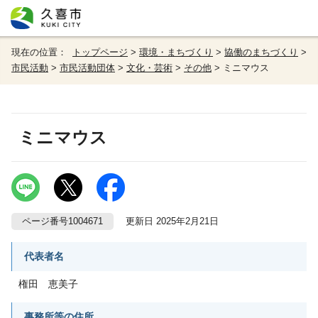
現在の位置：
トップページ
>
環境・まちづくり
>
協働のまちづくり
>
市民活動
>
市民活動団体
>
文化・芸術
>
その他
> ミニマウス
ミニマウス
ページ番号1004671
更新日 2025年2月21日
代表者名
権田 恵美子
事務所等の住所