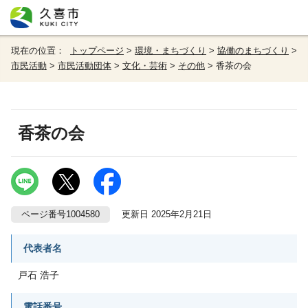
現在の位置：
トップページ
>
環境・まちづくり
>
協働のまちづくり
>
市民活動
>
市民活動団体
>
文化・芸術
>
その他
> 香茶の会
香茶の会
ページ番号1004580
更新日 2025年2月21日
代表者名
戸石 浩子
電話番号