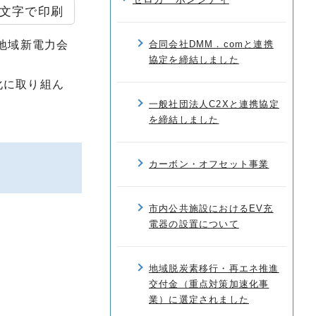
文字で印刷
地域新電力会
合同会社DMM．comと連携
協定を締結しました
化に取り組ん
一般社団法人C2Xと連携協定
を締結しました
カーボン・オフセット事業
市内公共施設におけるEV充
電器の設置について
地域脱炭素移行・再エネ推進
交付金（重点対策加速化事
業）に選定されました