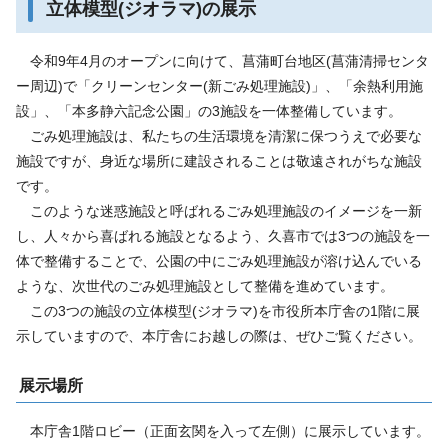
立体模型(ジオラマ)の展示
令和9年4月のオープンに向けて、菖蒲町台地区(菖蒲清掃センタ
ー周辺)で「クリーンセンター(新ごみ処理施設)」、「余熱利用施
設」、「本多静六記念公園」の3施設を一体整備しています。
ごみ処理施設は、私たちの生活環境を清潔に保つうえで必要な
施設ですが、身近な場所に建設されることは敬遠されがちな施設
です。
このような迷惑施設と呼ばれるごみ処理施設のイメージを一新
し、人々から喜ばれる施設となるよう、久喜市では3つの施設を一
体で整備することで、公園の中にごみ処理施設が溶け込んでいる
ような、次世代のごみ処理施設として整備を進めています。
この3つの施設の立体模型(ジオラマ)を市役所本庁舎の1階に展
示していますので、本庁舎にお越しの際は、ぜひご覧ください。
展示場所
本庁舎1階ロビー（正面玄関を入って左側）に展示しています。