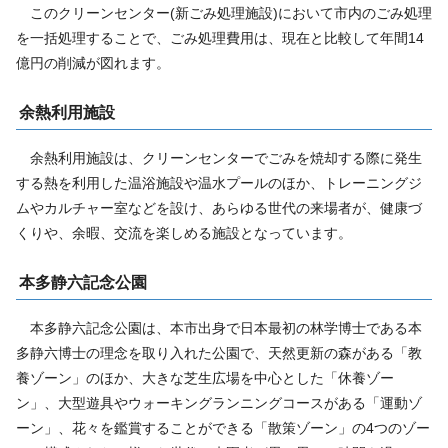
このクリーンセンター(新ごみ処理施設)において市内のごみ処理
を一括処理することで、ごみ処理費用は、現在と比較して年間14
億円の削減が図れます。
余熱利用施設
余熱利用施設は、クリーンセンターでごみを焼却する際に発生
する熱を利用した温浴施設や温水プールのほか、トレーニングジ
ムやカルチャー室などを設け、あらゆる世代の来場者が、健康づ
くりや、余暇、交流を楽しめる施設となっています。
本多静六記念公園
本多静六記念公園は、本市出身で日本最初の林学博士である本
多静六博士の理念を取り入れた公園で、天然更新の森がある「教
養ゾーン」のほか、大きな芝生広場を中心とした「休養ゾー
ン」、大型遊具やウォーキングランニングコースがある「運動ゾ
ーン」、花々を鑑賞することができる「散策ゾーン」の4つのゾー