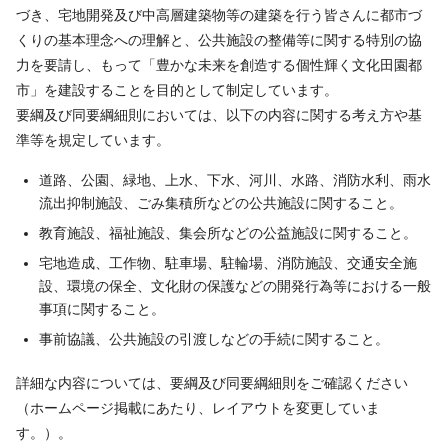
づき、宅地開発及び中高層建築物等の建築を行う皆さんに都市づ
くりの基本理念への理解と、公共施設の整備等に関する特別の協
力を要請し、もって「豊かな未来を創造する個性輝く文化田園都
市」を建設することを目的として制定しています。
要綱及び同要綱細則においては、以下の内容に関する考え方や基
準等を規定しています。
道路、公園、緑地、上水、下水、河川、水路、消防水利、雨水
流出抑制施設、ごみ集積所などの公共施設に関すること。
教育施設、福祉施設、集会所などの公益施設に関すること。
宅地造成、工作物、駐車場、駐輪場、消防施設、交通安全施
設、環境の保全、文化財の保護などの開発行為等における一般
事項に関すること。
事前協議、公共施設の引渡しなどの手続に関すること。
詳細な内容については、要綱及び同要綱細則をご確認ください
（ホームページ掲載にあたり、レイアウトを変更していま
す。）。