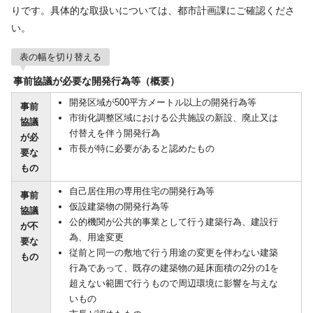
りです。具体的な取扱いについては、都市計画課にご確認くださ
い。
表の幅を切り替える
事前協議が必要な開発行為等（概要）
開発区域が500平方メートル以上の開発行為等
事前
市街化調整区域における公共施設の新設、廃止又は
協議
付替えを伴う開発行為
が必
市長が特に必要があると認めたもの
要な
もの
自己居住用の専用住宅の開発行為等
事前
仮設建築物の開発行為等
協議
公的機関が公共的事業として行う建築行為、建設行
が不
為、用途変更
要な
従前と同一の敷地で行う用途の変更を伴わない建築
もの
行為であって、既存の建築物の延床面積の2分の1を
超えない範囲で行うもので周辺環境に影響を与えな
いもの