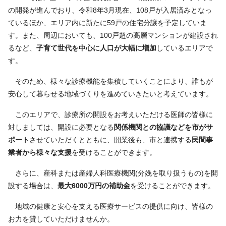
の開発が進んでおり、令和8年3月現在、108戸が入居済みとなっ
ているほか、エリア内に新たに59戸の住宅分譲を予定していま
す。また、周辺においても、100戸超の高層マンションが建設され
るなど、
子育て世代を中心に人口が大幅に増加
しているエリアで
す。
そのため、様々な診療機能を集積していくことにより、誰もが
安心して暮らせる地域づくりを進めていきたいと考えています。
このエリアで、診療所の開設をお考えいただける医師の皆様に
対しましては、開設に必要となる
関係機関との協議などを市がサ
ポート
させていただくとともに、開業後も、市と連携する
民間事
業者から様々な支援
を受けることができます。
さらに、産科または産婦人科医療機関(分娩を取り扱うもの)を開
設する場合は、
最大6000万円の補助金
を受けることができます。
地域の健康と安心を支える医療サービスの提供に向け、皆様の
お力を貸していただけませんか。