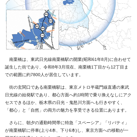
南栗橋は、東武日光線南栗橋駅の開業(昭和61年8月)に合わせて
誕生した街であり、令和8年3月現在、南栗橋1丁目から12丁目ま
での範囲に約7800人が居住しています。
街の玄関口である南栗橋駅は、東京メトロ半蔵門線直通の東武
日光線の始発駅であり、都心方面へ約1時間で乗り換えなしにアク
セスできるほか、栃木県の日光・鬼怒川方面へも行きやすく、
「都心」と「自然」の両方の魅力を享受できる位置にあります。
さらに、朝夕の通勤時間帯に特急「スペーシア」「リバティ」
が南栗橋駅に停車(上り4本、下り6本)し、東京方面への移動が一