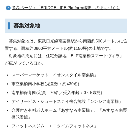
参考ページ：「BRIDGE LIFE Platform構想」のまちづくり
募集対象地
募集対象地は、東武日光線南栗橋駅から南西約500メートルに位
置する、面積約3800平方メートル(約1150坪)の土地です。
対象地の周辺には、住宅分譲地「BLP南栗橋スマートヴィラ」
が広がっているほか、
スーパーマーケット「イオンスタイル南栗橋」
市立栗橋南小学校(児童数：約430名)
南栗橋保育園(定員：70名／受入年齢：0～5歳児)
デイサービス・ショートステイ複合施設「シンシア南栗橋」
介護付き有料老人ホーム「あすなろ南栗橋」、「あすなろ南栗
橋弐番館」
フィットネスジム「エニタイムフィットネス」