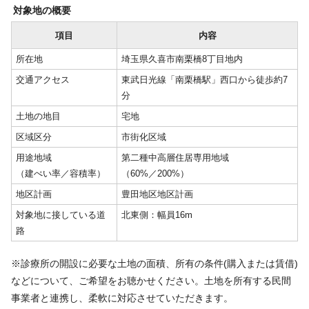
対象地の概要
項目
内容
所在地
埼玉県久喜市南栗橋8丁目地内
交通アクセス
東武日光線「南栗橋駅」西口から徒歩約7
分
土地の地目
宅地
区域区分
市街化区域
用途地域
第二種中高層住居専用地域
（建ぺい率／容積率）
（60%／200%）
地区計画
豊田地区地区計画
対象地に接している道
北東側：幅員16m
路
※診療所の開設に必要な土地の面積、所有の条件(購入または賃借)
などについて、ご希望をお聴かせください。土地を所有する民間
事業者と連携し、柔軟に対応させていただきます。