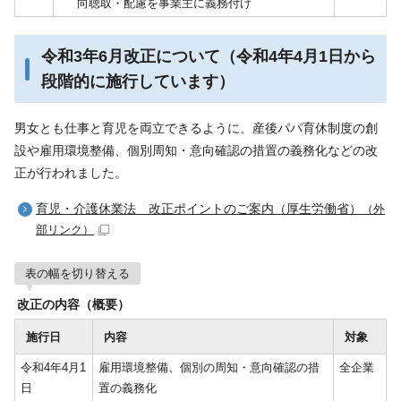
向聴取・配慮を事業主に義務付け
令和3年6月改正について（令和4年4月1日から
段階的に施行しています）
男女とも仕事と育児を両立できるように、産後パパ育休制度の創
設や雇用環境整備、個別周知・意向確認の措置の義務化などの改
正が行われました。
育児・介護休業法 改正ポイントのご案内（厚生労働省）
（外
部リンク）
表の幅を切り替える
改正の内容（概要）
施行日
内容
対象
令和4年4月1
雇用環境整備、個別の周知・意向確認の措
全企業
日
置の義務化