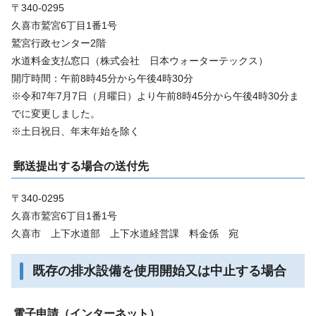
〒340-0295
久喜市鷲宮6丁目1番1号
鷲宮行政センター2階
水道料金支払窓口（株式会社 日本ウォーターテックス）
開庁時間：午前8時45分から午後4時30分
※令和7年7月7日（月曜日）より午前8時45分から午後4時30分ま
でに変更しました。
※土日祝日、年末年始を除く
郵送提出する場合の送付先
〒340-0295
久喜市鷲宮6丁目1番1号
久喜市 上下水道部 上下水道経営課 料金係 宛
既存の排水設備を使用開始又は中止する場合
電子申請（インターネット）