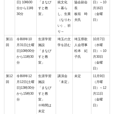
日) 10時00
「まなび
統文化
協会副会
日）～10
分から11時
すと教
～暮ら
長
月16日
30分
室」
し、生業
板垣 時
（金曜
（なりわ
夫氏
日）
い）、祈
り～
第11
令和8年10
生涯学習
埼玉の文
埼玉県歌
10月7日
回
月31日(土曜
施設
学を読む
人会理事
（水曜
日)10時00分
「まなび
松本 紀
日）～10
から11時30
すと教
子氏
月30日
分
室」
（金曜
日）
第12
令和8年12
生涯学習
講演会
未定
11月9日
回
月12日(土曜
施設
「未定」
（月曜
日)13時30分
「まなび
日）～12
から15時30
すと教
月11日
分
室」
（金曜
※時間は
日）
未定