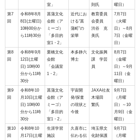
室」
則氏
曜日）
第7
令和8年8月
菖蒲文化
近代にお
教育委員
7月7日
回
8日(土曜日)
会館（ア
ける“菖
会委員
（火曜
10時00分か
ミーゴ）
蒲町”の
渋谷 克
日）～8月
ら11時30分
「多目的
栄華
美氏
7日（金曜
室1・2」
日）
第8
令和8年9月
栗橋文化
本多静六
文化振興
8月7日
回
12日(土曜
会館
博士
課 学芸
（金曜
日) 10時00
「会議室
員
日）～9月
分から11時
1・2」
11日（金
30分
曜日）
第9
令和8年10
菖蒲文化
宇宙開
JAXA社友
9月7日
回
月10日(土曜
会館（ア
発/探査
木場田
（月曜
日) 10時00
ミーゴ）
の現状と
繁氏
日）～10
分から11時
「多目的
今後
月9日（金
30分
室1・2」
曜日）
第10
令和8年10
生涯学習
久喜市に
埼玉県文
9月7日
回
月17日(土曜
施設
伝わる伝
化財保護
（月曜