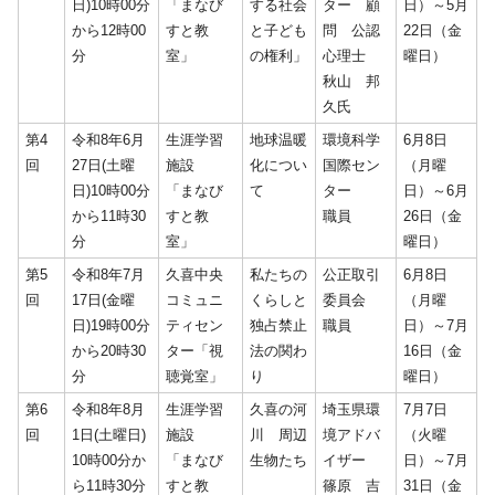
日)10時00分
「まなび
する社会
ター 顧
日）～5月
から12時00
すと教
と子ども
問 公認
22日（金
分
室」
の権利」
心理士
曜日）
秋山 邦
久氏
第4
令和8年6月
生涯学習
地球温暖
環境科学
6月8日
回
27日(土曜
施設
化につい
国際セン
（月曜
日)10時00分
「まなび
て
ター
日）～6月
から11時30
すと教
職員
26日（金
分
室」
曜日）
第5
令和8年7月
久喜中央
私たちの
公正取引
6月8日
回
17日(金曜
コミュニ
くらしと
委員会
（月曜
日)19時00分
ティセン
独占禁止
職員
日）～7月
から20時30
ター「視
法の関わ
16日（金
分
聴覚室」
り
曜日）
第6
令和8年8月
生涯学習
久喜の河
埼玉県環
7月7日
回
1日(土曜日)
施設
川 周辺
境アドバ
（火曜
10時00分か
「まなび
生物たち
イザー
日）～7月
ら11時30分
すと教
篠原 吉
31日（金