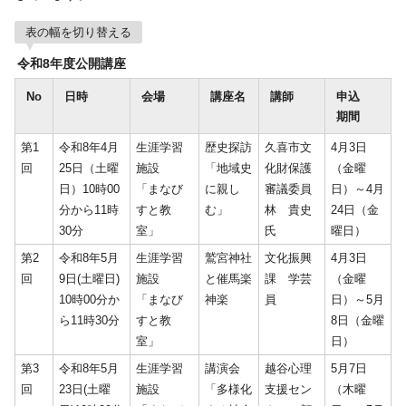
表の幅を切り替える
令和8年度公開講座
No
日時
会場
講座名
講師
申込
期間
第1
令和8年4月
生涯学習
歴史探訪
久喜市文
4月3日
回
25日（土曜
施設
「地域史
化財保護
（金曜
日）10時00
「まなび
に親し
審議委員
日）～4月
分から11時
すと教
む」
林 貴史
24日（金
30分
室」
氏
曜日）
第2
令和8年5月
生涯学習
鷲宮神社
文化振興
4月3日
回
9日(土曜日)
施設
と催馬楽
課 学芸
（金曜
10時00分か
「まなび
神楽
員
日）～5月
ら11時30分
すと教
8日（金曜
室」
日）
第3
令和8年5月
生涯学習
講演会
越谷心理
5月7日
回
23日(土曜
施設
「多様化
支援セン
（木曜