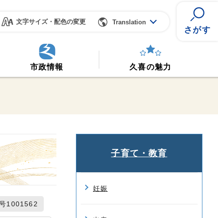
文字サイズ・配色の変更
Translation
さがす
市政情報
久喜の魅力
子育て・教育
妊娠
1001562