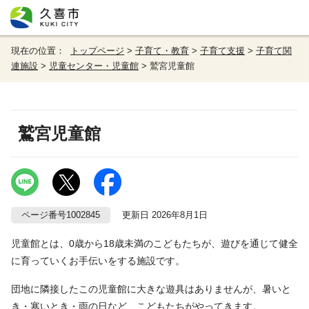
現在の位置：
トップページ
>
子育て・教育
>
子育て支援
>
子育て関
連施設
>
児童センター・児童館
> 鷲宮児童館
鷲宮児童館
ページ番号1002845
更新日 2026年8月1日
児童館とは、0歳から18歳未満のこどもたちが、遊びを通じて健全
に育っていくお手伝いをする施設です。
団地に隣接したこの児童館に大きな遊具はありませんが、暑いと
き・寒いとき・雨の日など、こどもたちがやってきます。