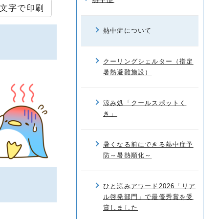
文字で印刷
熱中症について
クーリングシェルター（指定
暑熱避難施設）
涼み処「クールスポットく
き」
暑くなる前にできる熱中症予
防～暑熱順化～
ひと涼みアワード2026「リア
ル啓発部門」で最優秀賞を受
賞しました