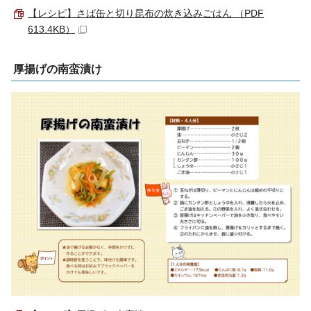
【レシピ】さば缶と切り昆布の炊き込みごはん （PDF
613.4KB）
厚揚げの南蛮漬け