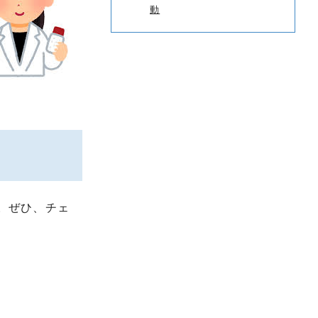
動
。ぜひ、チェ