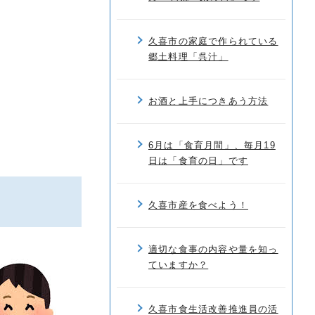
久喜市の家庭で作られている
郷土料理「呉汁」
お酒と上手につきあう方法
6月は「食育月間」、毎月19
日は「食育の日」です
久喜市産を食べよう！
適切な食事の内容や量を知っ
ていますか？
久喜市食生活改善推進員の活