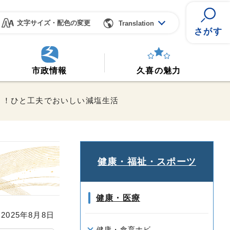
文字サイズ・配色の変更
Translation
さがす
市政情報
久喜の魅力
う！ひと工夫でおいしい減塩生活
健康・福祉・スポーツ
健康・医療
025年8月8日
健康・食育ナビ