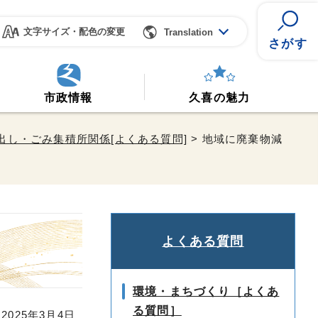
文字サイズ・配色の変更
Translation
さがす
市政情報
久喜の魅力
出し・ごみ集積所関係[よくある質問]
> 地域に廃棄物減
よくある質問
環境・まちづくり［よくあ
る質問］
025年3月4日