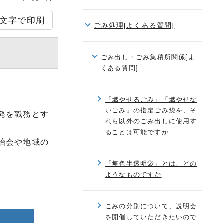
文字で印刷
ごみ処理[よくある質問]
ごみ出し・ごみ集積所関係[よ
くある質問]
「燃やせるごみ」「燃やせな
いごみ」の指定ごみ袋を、そ
発を職務とす
れら以外のごみ出しに使用す
ることは可能ですか
治会や地域の
「無色半透明袋」とは、どの
ようなものですか
ごみの分別について、説明会
を開催していただきたいので