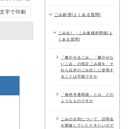
文字で印刷
ごみ処理[よくある質問]
ごみ出し・ごみ集積所関係[よ
くある質問]
「燃やせるごみ」「燃やせな
いごみ」の指定ごみ袋を、そ
。
れら以外のごみ出しに使用す
ることは可能ですか
「無色半透明袋」とは、どの
ようなものですか
ごみの分別について、説明会
を開催していただきたいので