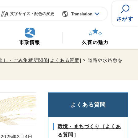
文字サイズ・配色の変更
Translation
さがす
市政情報
久喜の魅力
出し・ごみ集積所関係[よくある質問]
> 道路や水路敷を
よくある質問
環境・まちづくり［よくあ
る質問］
025年3月4日