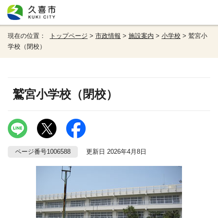
現在の位置：
トップページ
>
市政情報
>
施設案内
>
小学校
> 鷲宮小
学校（閉校）
鷲宮小学校（閉校）
ページ番号1006588
更新日 2026年4月8日