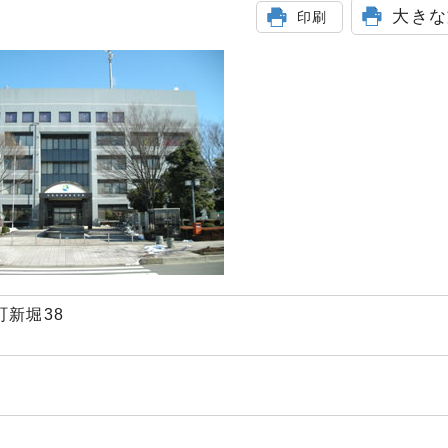
大きな
印刷
町新堀38