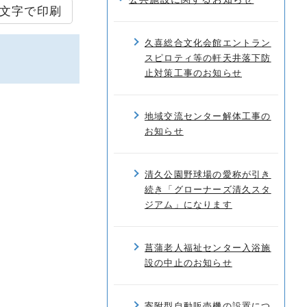
文字で印刷
久喜総合文化会館エントラン
スピロティ等の軒天井落下防
止対策工事のお知らせ
地域交流センター解体工事の
お知らせ
清久公園野球場の愛称が引き
続き「グローナーズ清久スタ
ジアム」になります
菖蒲老人福祉センター入浴施
設の中止のお知らせ
寄附型自動販売機の設置につ