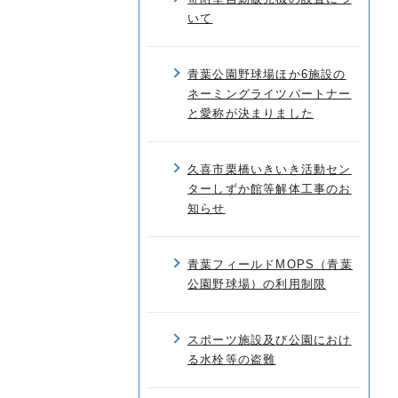
いて
青葉公園野球場ほか6施設の
ネーミングライツパートナー
と愛称が決まりました
久喜市栗橋いきいき活動セン
ターしずか館等解体工事のお
知らせ
青葉フィールドMOPS（青葉
公園野球場）の利用制限
スポーツ施設及び公園におけ
る水栓等の盗難