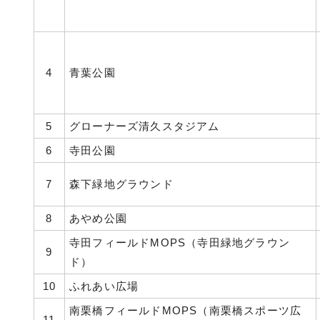
4
青葉公園
5
グローナーズ清久スタジアム
6
寺田公園
7
森下緑地グラウンド
8
あやめ公園
寺田フィールドMOPS（寺田緑地グラウン
9
ド）
10
ふれあい広場
南栗橋フィールドMOPS（南栗橋スポーツ広
11