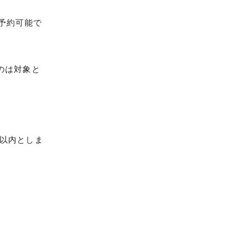
予約可能で
のは対象と
間以内としま