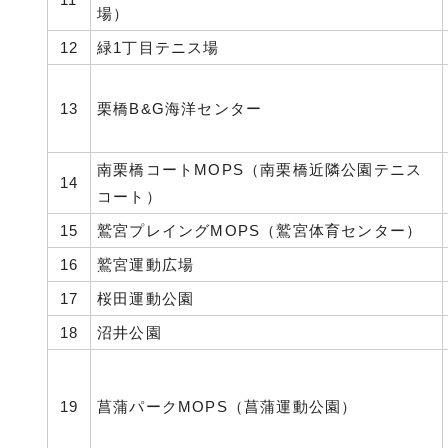
場）
12
緑1丁目テニス場
13
栗橋B&G海洋センター
南栗橋コートMOPS（南栗橋近隣公園テニス
14
コート）
15
鷲宮プレイングMOPS（鷲宮体育センター）
16
鷲宮運動広場
17
桜田運動公園
18
沼井公園
19
菖蒲パークMOPS（菖蒲運動公園）