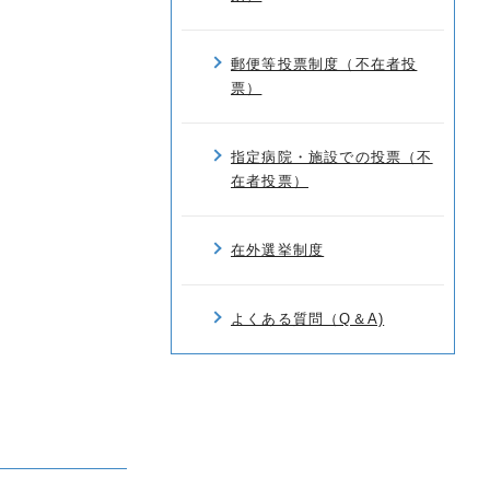
郵便等投票制度（不在者投
票）
指定病院・施設での投票（不
在者投票）
在外選挙制度
よくある質問（Q＆A)