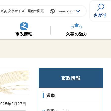
文字サイズ・配色の変更
Translation
さがす
市政情報
久喜の魅力
市政情報
選挙
25年2月27日
投票のしくみ