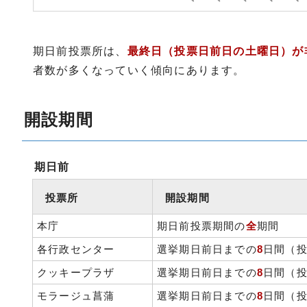
期日前投票所は、
最終日（投票日前日の土曜日）が
者数が多くなっていく傾向にあります。
開設期間
期日前
投票所
開設期間
本庁
期日前投票期間の
全
期間
各行政センター
選挙期日前日までの
8
日間（投
クッキープラザ
選挙期日前日までの
8
日間（投
モラージュ菖蒲
選挙期日前日までの
8
日間（投