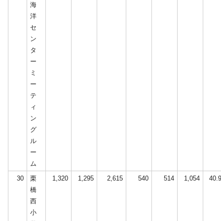
海
洋
セ
ン
タ
ー
ミ
ー
テ
ィ
ン
グ
ル
ー
ム
30
栗
1,320
1,295
2,615
540
514
1,054
40.
橋
西
小