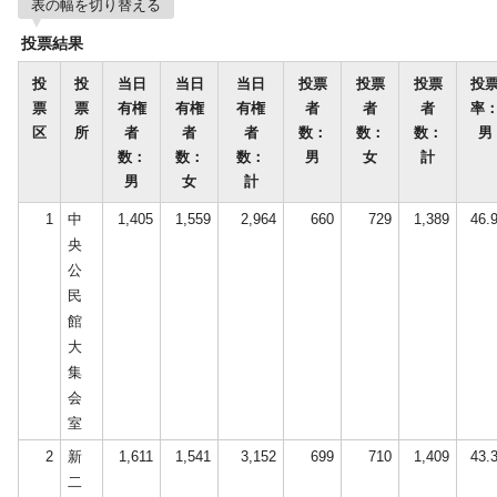
表の幅を切り替える
投票結果
投
投
当日
当日
当日
投票
投票
投票
投
票
票
有権
有権
有権
者
者
者
率
区
所
者
者
者
数：
数：
数：
男
数：
数：
数：
男
女
計
男
女
計
1
中
1,405
1,559
2,964
660
729
1,389
46.
央
公
民
館
大
集
会
室
2
新
1,611
1,541
3,152
699
710
1,409
43.
二