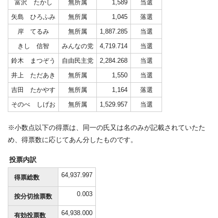
富沢 たかし
無所属
1,589
当選
矢島 ひろふみ
無所属
1,045
落選
岸 てるみ
無所属
1,887.285
当選
きし 信智
みんなの党
4,719.714
当選
鈴木 まつぞう
自由民主党
2,284.268
当選
井上 ただあき
無所属
1,550
当選
吉田 たかやす
無所属
1,164
落選
そのべ しげお
無所属
1,529.957
当選
※小数点以下の得票は、同一の氏又は名のみが記載されていたた
め、得票数に応じてあん分したものです。
投票内訳
64,937.997
得票総数
0.003
按分切捨票数
64,938.000
有効投票数