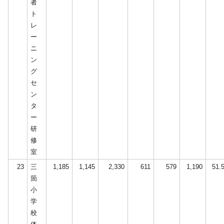
者
ト
レ
ー
ニ
ン
グ
セ
ン
タ
ー
研
修
室
23
三
1,185
1,145
2,330
611
579
1,190
51.
箇
小
学
校