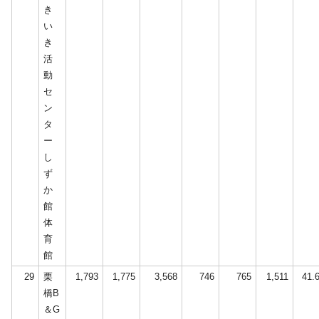
き
い
き
活
動
セ
ン
タ
ー
し
ず
か
館
体
育
館
29
栗
1,793
1,775
3,568
746
765
1,511
41.
橋B
＆G