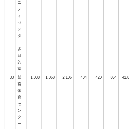
ニ
テ
ィ
セ
ン
タ
ー
多
目
的
室
33
鷲
1,038
1,068
2,106
434
420
854
41.
宮
体
育
セ
ン
タ
ー