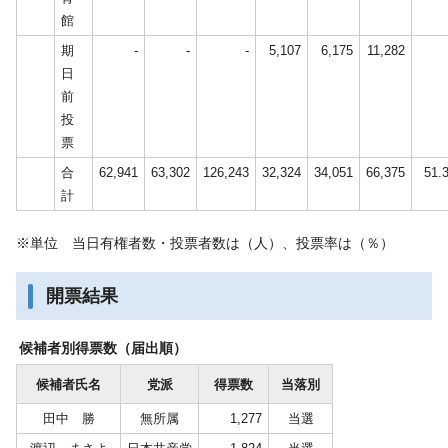
館
期
-
-
-
5,107
6,175
11,282
日
前
投
票
合
62,941
63,302
126,243
32,324
34,051
66,375
51.
計
※単位 当日有権者数・投票者数は（人）、投票率は（％）
開票結果
候補者別得票数（届出順）
候補者氏名
党派
得票数
当落別
田中 勝
無所属
1,277
当選