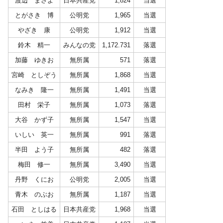
渡辺 まさよ
日本共産党
1,824
当選
とがさき 博
公明党
1,965
当選
やざき 康
公明党
1,912
当選
鈴木 精一
みんなの党
1,172.731
落選
加藤 ゆきお
無所属
571
落選
宮崎 としぞう
無所属
1,868
当選
なみき 隆一
無所属
1,491
当選
田村 栄子
無所属
1,073
落選
大谷 かず子
無所属
1,547
当選
いしい 英一
無所属
991
落選
半田 よう子
無所属
482
落選
梅田 修一
無所属
3,490
当選
丹野 くにお
公明党
2,005
当選
青木 のぶお
無所属
1,187
当選
石田 としはる
日本共産党
1,968
当選