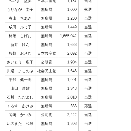
へいま 益美
日本共産党
1,187
当選
もりなが 圭子
無所属
1,000
落選
春山 ちあき
無所属
1,230
当選
成田 ルミ子
無所属
1,449
当選
柿沼 しげお
無所属
1,665.042
当選
新井 けん
無所属
1,638
当選
杉野 おさむ
日本共産党
2,092
当選
さいとう 広子
公明党
1,904
当選
川辺 よしのぶ
社会民主党
1,643
当選
平沢 健一郎
無所属
1,991
当選
山田 達雄
無所属
1,943
当選
石川 ただよし
無所属
2,010
当選
くろす あけみ
無所属
563
落選
岡崎 かつみ
公明党
2,222
当選
いのまた 和雄
無所属
1,808
当選