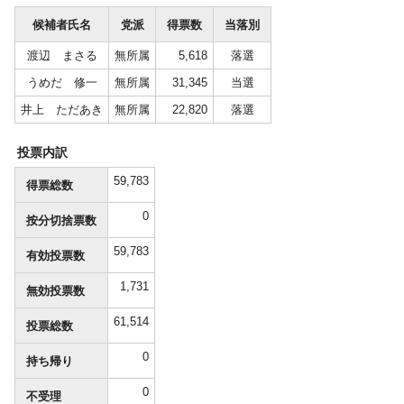
候補者氏名
党派
得票数
当落別
渡辺 まさる
無所属
5,618
落選
うめだ 修一
無所属
31,345
当選
井上 ただあき
無所属
22,820
落選
投票内訳
59,783
得票総数
0
按分切捨票数
59,783
有効投票数
1,731
無効投票数
61,514
投票総数
0
持ち帰り
0
不受理