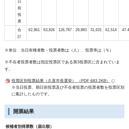
日
前
投
票
合
62,961
63,826
126,787
29,883
31,631
61,514
47.
計
※単位 当日有権者数・投票者数は（人）、投票率は（％）
※不在者投票者数は指定投票区である第3投票区に含まれていま
す。
投票区別投票結果（久喜市長選挙） （PDF 683.2KB）
※当日投票、期日前投票及び不在者投票の投票者数を投票区別
に集計したものです。
開票結果
候補者別得票数（届出順）