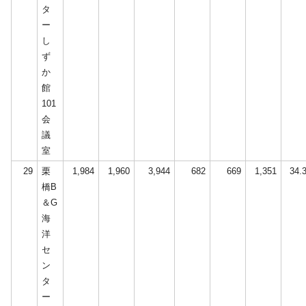
タ
ー
し
ず
か
館
101
会
議
室
29
栗
1,984
1,960
3,944
682
669
1,351
34.
橋B
＆G
海
洋
セ
ン
タ
ー