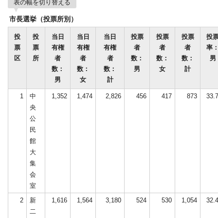
表の幅を切り替える
市長選挙（投票所別）
投
投
当日
当日
当日
投票
投票
投票
投
票
票
有権
有権
有権
者
者
者
率
区
所
者
者
者
数：
数：
数：
男
数：
数：
数：
男
女
計
男
女
計
1
中
1,352
1,474
2,826
456
417
873
33.
央
公
民
館
大
集
会
室
2
新
1,616
1,564
3,180
524
530
1,054
32.
二