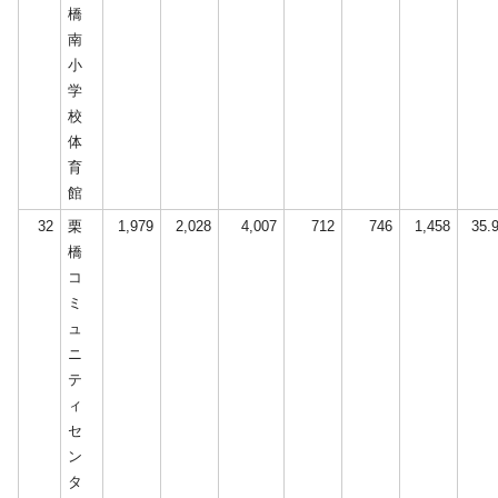
橋
南
小
学
校
体
育
館
32
栗
1,979
2,028
4,007
712
746
1,458
35.
橋
コ
ミ
ュ
ニ
テ
ィ
セ
ン
タ