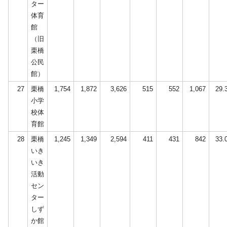
ター
体育
館
（旧
栗橋
公民
館）
27
栗橋
1,754
1,872
3,626
515
552
1,067
29.
小学
校体
育館
28
栗橋
1,245
1,349
2,594
411
431
842
33.
いき
いき
活動
セン
ター
しず
か館