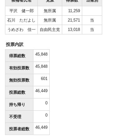
候補者氏名
党派
得票数
当落別
平沢 健一郎
無所属
11,259
石川 ただよし
無所属
21,571
当
うめざわ 佳一
自由民主党
13,018
当
投票内訳
45,848
得票総数
45,848
有効投票数
601
無効投票数
46,449
投票総数
0
持ち帰り
0
不受理
46,449
投票者総数