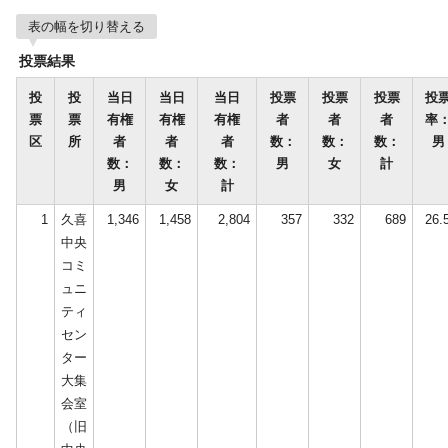
表の幅を切り替える
投票結果
投
投
当日
当日
当日
投票
投票
投票
投
票
票
有権
有権
有権
者
者
者
率
区
所
者
者
者
数：
数：
数：
男
数：
数：
数：
男
女
計
男
女
計
1
久喜
1,346
1,458
2,804
357
332
689
26.
中央
コミ
ュニ
ティ
セン
ター
大集
会室
（旧