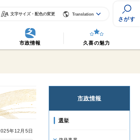
文字サイズ・配色の変更
Translation
さがす
市政情報
久喜の魅力
市政情報
選挙
25年12月5日
啓発事業