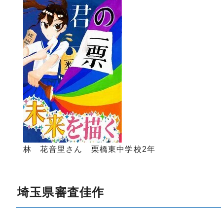
林 花音里さん 栗橋東中学校2年
埼玉県審査佳作