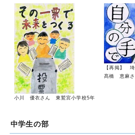
【再掲】 
髙橋 恵麻さ
小川 優衣さん 東鷲宮小学校5年
中学生の部