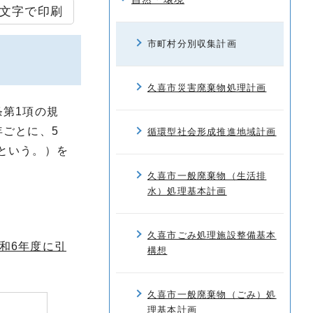
文字で印刷
市町村分別収集計画
久喜市災害廃棄物処理計画
第1項の規
ごとに、5
循環型社会形成推進地域計画
という。）を
久喜市一般廃棄物（生活排
水）処理基本計画
久喜市ごみ処理施設整備基本
和6年度に引
構想
久喜市一般廃棄物（ごみ）処
理基本計画