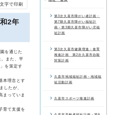
文字で印刷
第3次久喜市障がい者計画・
和2年
第7期久喜市障がい福祉計
画・第3期久喜市障がい児福
祉計画
第3次久喜市健康増進・食育
も園を通じた
推進計画 第2次久喜市自殺
た。また、平
対策計画
綱」を策定す
久喜市地域福祉計画・地域福
基本理念とす
祉活動計画
ましたが、
高まっていま
久喜市スポーツ推進計画
子育て支援を
久喜市高齢者福祉計画・第9