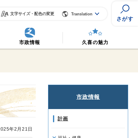
文字サイズ・配色の変更
Translation
さがす
市政情報
久喜の魅力
市政情報
計画
25年2月21日
福祉・健康