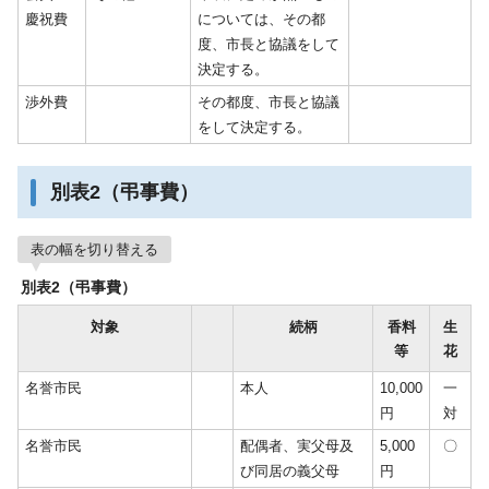
慶祝費
については、その都
度、市長と協議をして
決定する。
渉外費
その都度、市長と協議
をして決定する。
別表2（弔事費）
表の幅を切り替える
別表2（弔事費）
対象
続柄
香料
生
等
花
名誉市民
本人
10,000
一
円
対
名誉市民
配偶者、実父母及
5,000
〇
び同居の義父母
円