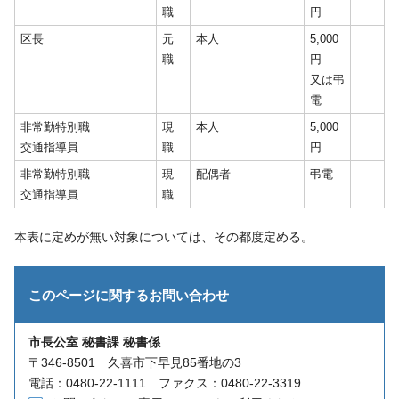
職
円
区長
元
本人
5,000
職
円
又は弔
電
非常勤特別職
現
本人
5,000
交通指導員
職
円
非常勤特別職
現
配偶者
弔電
交通指導員
職
本表に定めが無い対象については、その都度定める。
このページに関する
お問い合わせ
市長公室 秘書課 秘書係
〒346-8501 久喜市下早見85番地の3
電話：0480-22-1111 ファクス：0480-22-3319