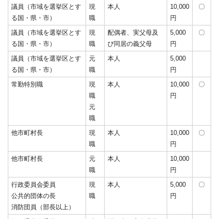
議員（市域を選挙区とす
現
本人
10,000
〇
る国・県・市）
職
円
議員（市域を選挙区とす
現
配偶者、実父母及
5,000
〇
る国・県・市）
職
び同居の義父母
円
議員（市域を選挙区とす
元
本人
5,000
る国・県・市）
職
円
常勤特別職
現
本人
10,000
〇
職
円
元
職
他市町村長
現
本人
10,000
〇
職
円
他市町村長
元
本人
10,000
職
円
行政委員会委員
現
本人
5,000
〇
公共的団体の長
職
円
消防団員（部長以上）