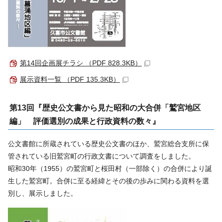
第14回企画展チラシ （PDF 828.3KB）
展示資料一覧 （PDF 135.3KB）
第13回『歴史公文書から見た昭和の大合併「鷲宮地区
編」 評価選別の成果と行政資料の数々』
公文書館に所蔵されている歴史公文書のほか、鷲宮総合支所に保
管されている旧鷲宮町の行政文書について調査をしました。
昭和30年（1955）の鷲宮町と桜田村（一部除く）の合併により誕
生した鷲宮町。合併に至る経緯とその後の歩みに関わる資料を選
別し、展示しました。