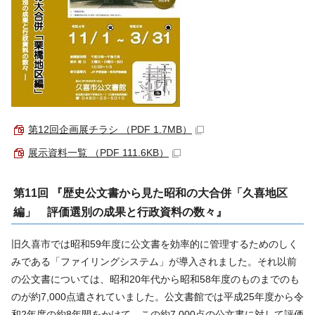
第12回企画展チラシ （PDF 1.7MB）
展示資料一覧 （PDF 111.6KB）
第11回 『歴史公文書から見た昭和の大合併「久喜地区
編」 評価選別の成果と行政資料の数々』
旧久喜市では昭和59年度に公文書を効率的に管理するためのしく
みである「ファイリングシステム」が導入されました。それ以前
の公文書については、昭和20年代から昭和58年度のものまでのも
のが約7,000点遺されていました。公文書館では平成25年度から令
和2年度の約8年間をかけて、この約7,000点の公文書に対して評価