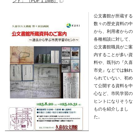
ント」 （PDF 1.1MB）
公文書館が所蔵する
数々の歴史資料の中
から、利用者からの
各種相談に対して、
公文書館職員がご案
内することが多い資
料や、既刊の『久喜
市史』などでは触れ
られていない、初め
て公開する資料を中
心など、市民学習の
ヒントになりそうな
ものを紹介しまし
た。