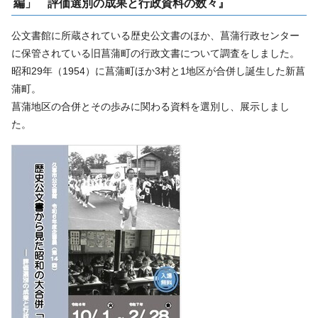
編」 評価選別の成果と行政資料の数々』
公文書館に所蔵されている歴史公文書のほか、菖蒲行政センター
に保管されている旧菖蒲町の行政文書について調査をしました。
昭和29年（1954）に菖蒲町ほか3村と1地区が合併し誕生した新菖
蒲町。
菖蒲地区の合併とその歩みに関わる資料を選別し、展示しまし
た。