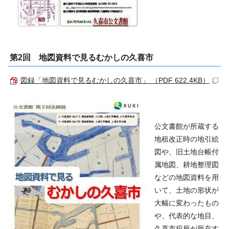
第2回 地図資料で見るむかしの久喜市
図録「地図資料で見るむかしの久喜市」 （PDF 622.4KB）
公文書館が所蔵する
地租改正時の地引絵
図や、旧土地台帳付
属地図、耕地整理図
などの地図資料を用
いて、土地の形状が
大幅に変わったもの
や、代表的な地目、
久喜市役所が所在す