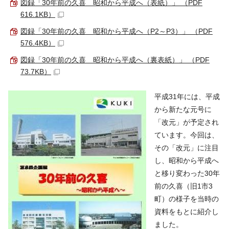
図録「30年前の久喜 昭和から平成へ（表紙）」 （PDF
616.1KB）
図録「30年前の久喜 昭和から平成へ（P2～P3）」 （PDF
576.4KB）
図録「30年前の久喜 昭和から平成へ（裏表紙）」 （PDF
73.7KB）
平成31年には、平成
から新たな元号に
「改元」が予定され
ています。今回は、
その「改元」に注目
し、昭和から平成へ
と移り変わった30年
前の久喜（旧1市3
町）の様子を当時の
資料をもとに紹介し
ました。