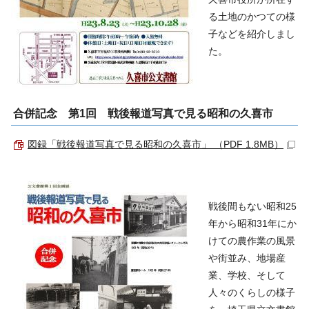
る土地のかつての様
子などを紹介しまし
た。
合併記念 第1回 戦後報道写真で見る昭和の久喜市
図録「戦後報道写真で見る昭和の久喜市」 （PDF 1.8MB）
戦後間もない昭和25
年から昭和31年にか
けての農作業の風景
や街並み、地場産
業、学校、そして
人々のくらしの様子