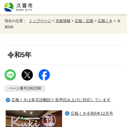
現在の位置：
トップページ
>
市政情報
>
広報・広聴
>
広報くき
> 令
和5年
令和5年
ページ番号1002290
広報くきは多言語翻訳と音声読み上げに対応しています
広報くき令和5年12月号