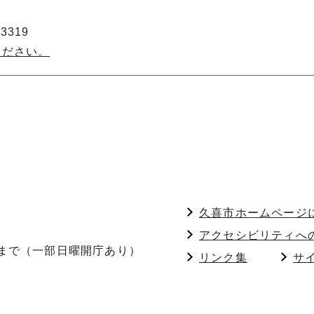
3319
ください。
久喜市ホームページ
アクセシビリティへ
分まで（一部日曜開庁あり）
リンク集
サ