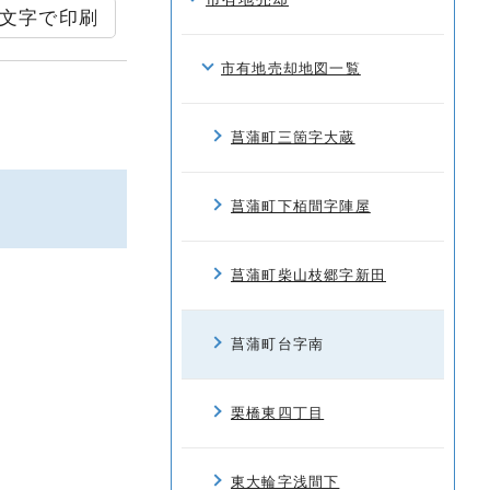
文字で印刷
市有地売却地図一覧
菖蒲町三箇字大蔵
菖蒲町下栢間字陣屋
菖蒲町柴山枝郷字新田
菖蒲町台字南
栗橋東四丁目
東大輪字浅間下