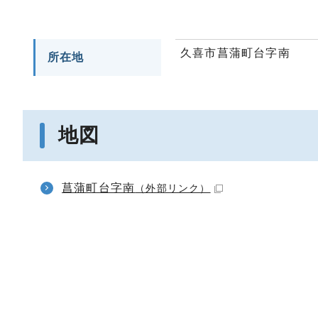
久喜市菖蒲町台字南
所在地
地図
菖蒲町台字南
（外部リンク）