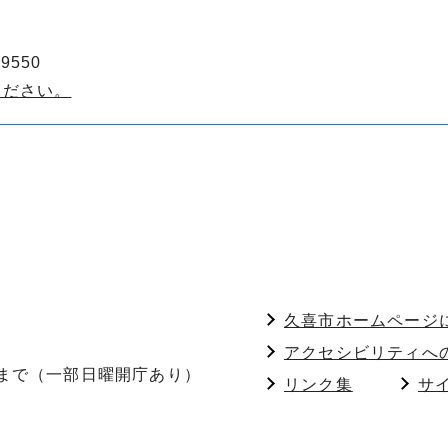
9550
ください。
久喜市ホームページ
アクセシビリティへ
分まで（一部日曜開庁あり）
リンク集
サ