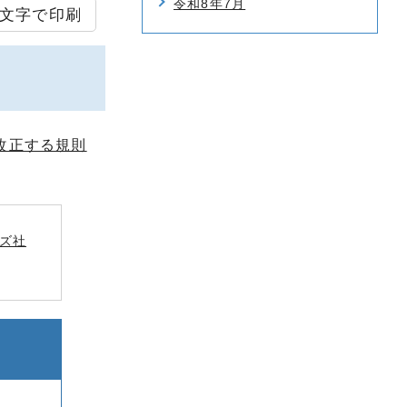
令和8年7月
文字で印刷
改正する規則
ズ社