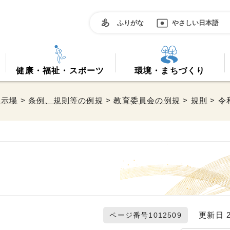
ふりがな
やさしい日本語
健康・福祉・スポーツ
環境・まちづくり
掲示場
>
条例、規則等の例規
>
教育委員会の例規
>
規則
> 令
更新日 20
ページ番号1012509