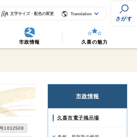
文字サイズ・配色の変更
Translation
さがす
市政情報
久喜の魅力
市政情報
久喜市電子掲示場
1012508
条例、規則等の例規