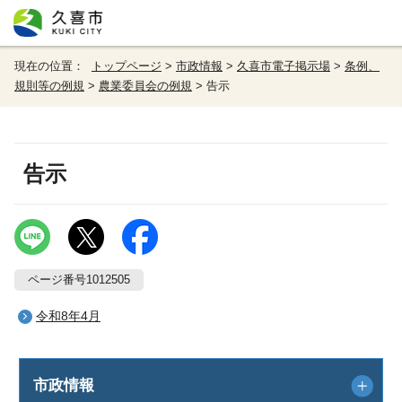
現在の位置：
トップページ
>
市政情報
>
久喜市電子掲示場
>
条例、
規則等の例規
>
農業委員会の例規
> 告示
告示
ページ番号1012505
令和8年4月
市政情報