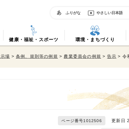
ふりがな
やさしい日本語
健康・福祉・スポーツ
環境・まちづくり
掲示場
>
条例、規則等の例規
>
農業委員会の例規
>
告示
> 令
更新日 20
ページ番号1012506