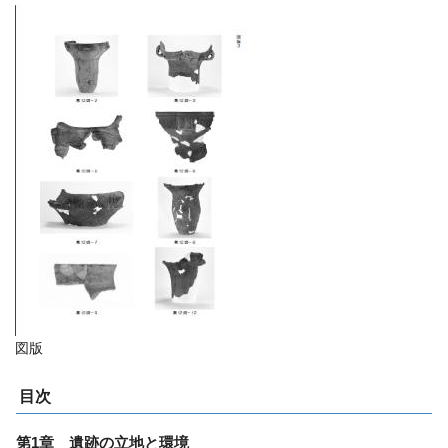
図版
目次
第1章 遺跡の立地と環境