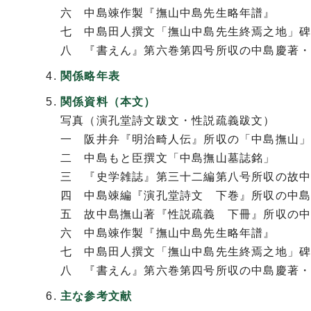
六 中島竦作製『撫山中島先生略年譜』
七 中島田人撰文「撫山中島先生終焉之地」
八 『書えん』第六巻第四号所収の中島慶著
関係略年表
関係資料（本文）
写真（演孔堂詩文跋文・性説疏義跋文）
一 阪井弁『明治畸人伝』所収の「中島撫山
二 中島もと臣撰文「中島撫山墓誌銘」
三 『史学雑誌』第三十二編第八号所収の故
四 中島竦編『演孔堂詩文 下巻』所収の中
五 故中島撫山著『性説疏義 下冊』所収の
六 中島竦作製『撫山中島先生略年譜』
七 中島田人撰文「撫山中島先生終焉之地」
八 『書えん』第六巻第四号所収の中島慶著
主な参考文献