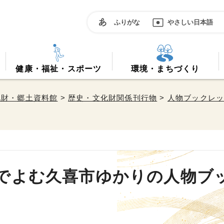
ふりがな
やさしい日本語
健康・福祉・スポーツ
環境・まちづくり
化財・郷土資料館
>
歴史・文化財関係刊行物
>
人物ブックレ
でよむ久喜市ゆかりの人物ブ