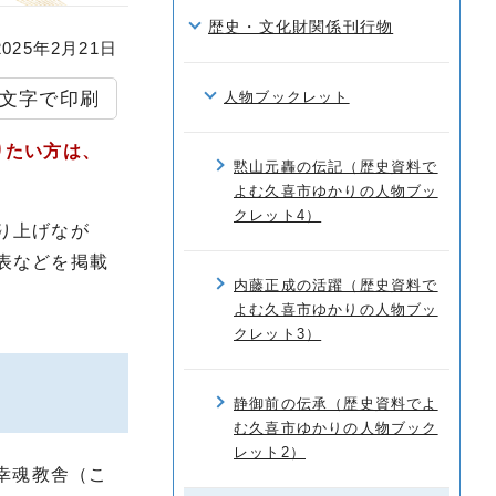
歴史・文化財関係刊行物
25年2月21日
文字で印刷
人物ブックレット
りたい方は、
黙山元轟の伝記（歴史資料で
よむ久喜市ゆかりの人物ブッ
クレット4）
り上げなが
表などを掲載
内藤正成の活躍（歴史資料で
よむ久喜市ゆかりの人物ブッ
クレット3）
静御前の伝承（歴史資料でよ
む久喜市ゆかりの人物ブック
レット2）
幸魂教舎（こ