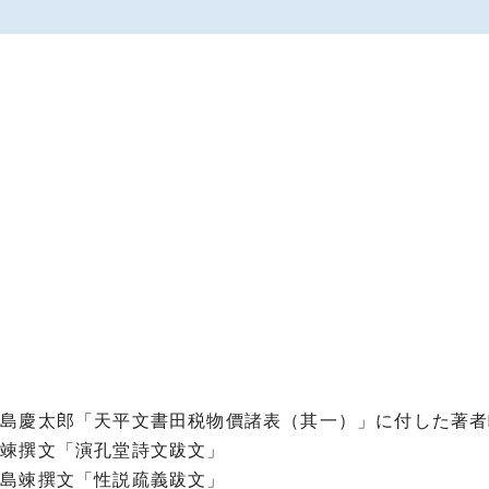
」
中島慶太郎「天平文書田税物價諸表（其一）」に付した著者
島竦撰文「演孔堂詩文跋文」
中島竦撰文「性説疏義跋文」