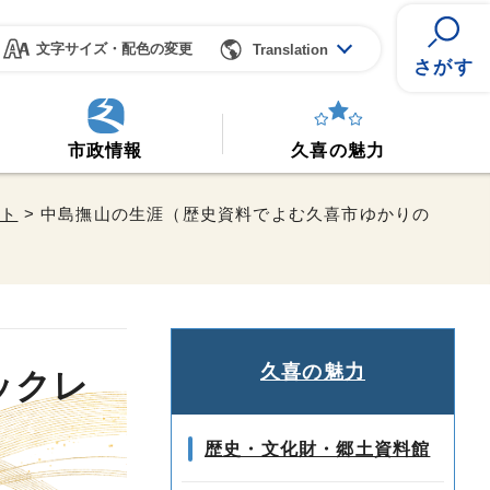
文字サイズ・配色の変更
Translation
さがす
市政情報
久喜の魅力
ット
> 中島撫山の生涯（歴史資料でよむ久喜市ゆかりの
久喜の魅力
ックレ
歴史・文化財・郷土資料館