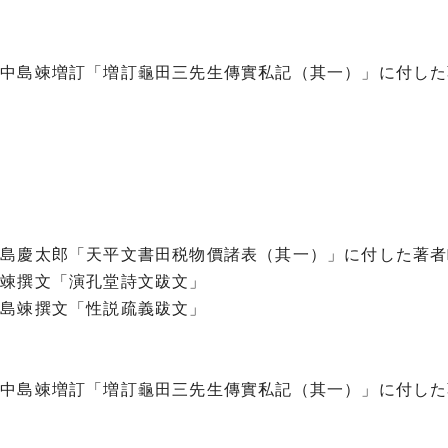
碑
・中島竦増訂「増訂龜田三先生傳實私記（其一）」に付した
」
中島慶太郎「天平文書田税物價諸表（其一）」に付した著者
島竦撰文「演孔堂詩文跋文」
中島竦撰文「性説疏義跋文」
碑
・中島竦増訂「増訂龜田三先生傳實私記（其一）」に付した