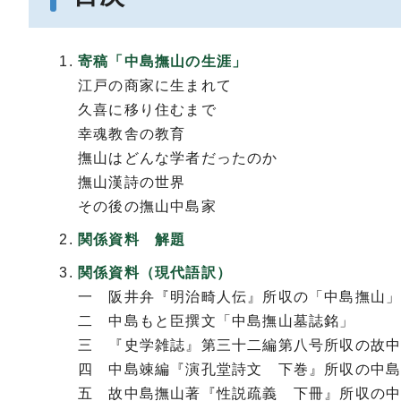
寄稿「中島撫山の生涯」
江戸の商家に生まれて
久喜に移り住むまで
幸魂教舎の教育
撫山はどんな学者だったのか
撫山漢詩の世界
その後の撫山中島家
関係資料 解題
関係資料（現代語訳）
一 阪井弁『明治畸人伝』所収の「中島撫山
二 中島もと臣撰文「中島撫山墓誌銘」
三 『史学雑誌』第三十二編第八号所収の故
四 中島竦編『演孔堂詩文 下巻』所収の中
五 故中島撫山著『性説疏義 下冊』所収の