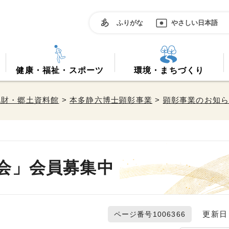
ふりがな
やさしい日本語
健康・福祉・スポーツ
環境・まちづくり
化財・郷土資料館
>
本多静六博士顕彰事業
>
顕彰事業のお知
会」会員募集中
更新日 2
ページ番号1006366