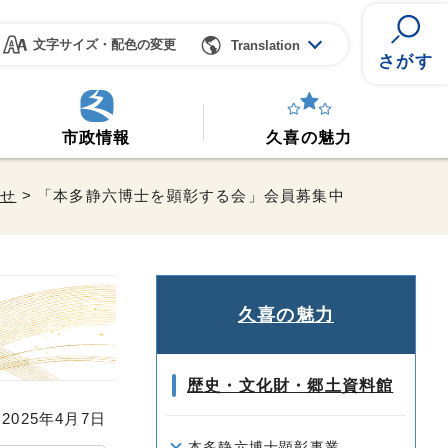
文字サイズ・配色の変更
Translation
さがす
市政情報
久喜の魅力
らせ
> 「本多静六博士を顕彰する会」会員募集中
久喜の魅力
歴史・文化財・郷土資料館
025年4月7日
本多静六博士顕彰事業