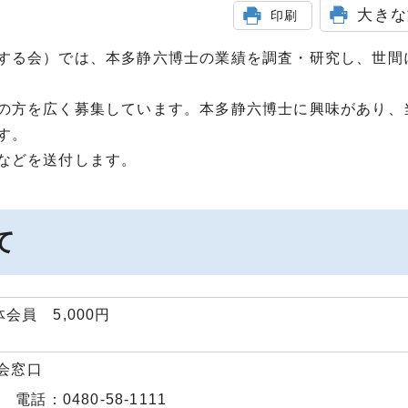
大きな
印刷
する会）では、本多静六博士の業績を調査・研究し、世間
の方を広く募集しています。本多静六博士に興味があり、
す。
などを送付します。
て
会員 5,000円
会窓口
話：0480‐58-1111