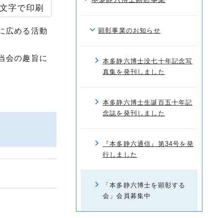
文字で印刷
に広める活動
顕彰事業のお知らせ
当会の趣旨に
本多静六博士没七十年記念写
真集を発刊しました
本多静六博士生誕百五十年記
念誌を発刊しました
『本多静六通信』第34号を発
行しました
「本多静六博士を顕彰する
会」会員募集中