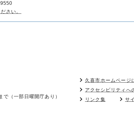
9550
ください。
久喜市ホームページ
アクセシビリティへ
分まで（一部日曜開庁あり）
リンク集
サ