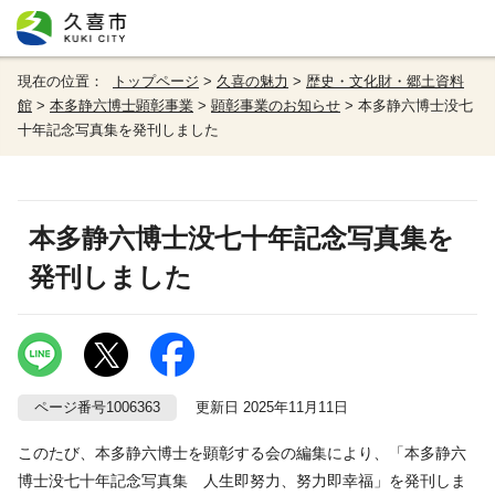
現在の位置：
トップページ
>
久喜の魅力
>
歴史・文化財・郷土資料
館
>
本多静六博士顕彰事業
>
顕彰事業のお知らせ
> 本多静六博士没七
十年記念写真集を発刊しました
本多静六博士没七十年記念写真集を
発刊しました
ページ番号1006363
更新日 2025年11月11日
このたび、本多静六博士を顕彰する会の編集により、「本多静六
博士没七十年記念写真集 人生即努力、努力即幸福」を発刊しま