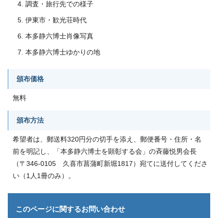
調査・旅行先での様子
伊東市・歓光荘時代
本多静六博士肖像写真
本多静六博士ゆかりの地
頒布価格
無料
頒布方法
希望者は、郵送料320円分の切手を添え、郵便番号・住所・名
前を明記し、「本多静六博士を顕彰する会」の斉藤悦男会長
（〒346-0105 久喜市菖蒲町新堀1817）宛てに送付してくださ
い（1人1冊のみ）。
このページに関する
お問い合わせ