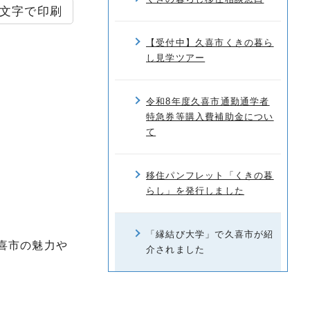
文字で印刷
【受付中】久喜市くきの暮ら
し見学ツアー
令和8年度久喜市通勤通学者
特急券等購入費補助金につい
て
移住パンフレット「くきの暮
らし」を発行しました
「縁結び大学」で久喜市が紹
喜市の魅力や
介されました