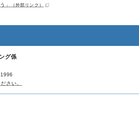
よう」
（外部リンク）
。
ィング係
1996
ください。