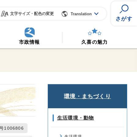
文字サイズ・配色の変更
Translation
さがす
市政情報
久喜の魅力
環境・まちづくり
生活環境・動物
1006806
生活環境