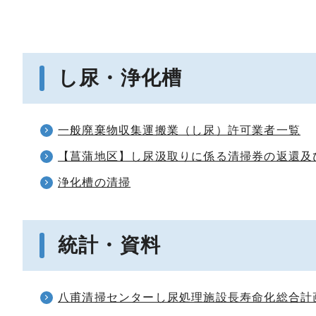
し尿・浄化槽
一般廃棄物収集運搬業（し尿）許可業者一覧
【菖蒲地区】し尿汲取りに係る清掃券の返還及
浄化槽の清掃
統計・資料
八甫清掃センターし尿処理施設長寿命化総合計