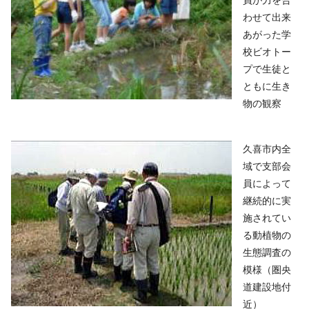
わせて出来
あがった学
校ビオトー
プで生徒と
ともに生き
物の観察
久喜市内全
域で支部会
員によって
継続的に実
施されてい
る動植物の
生態調査の
模様（圏央
道建設地付
近）