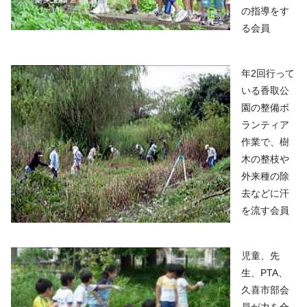
の指導をす
る会員
年2回行って
いる香取公
園の整備ボ
ランティア
作業で、樹
木の整枝や
外来種の除
去などに汗
を流す会員
児童、先
生、PTA、
久喜市部会
員が力を合