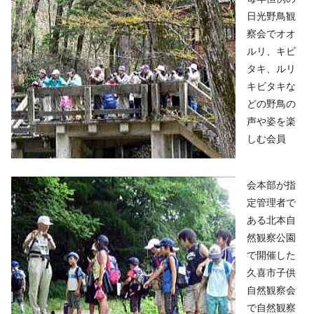
日光野鳥観
察会でオオ
ルリ、キビ
タキ、ルリ
キビタキな
どの野鳥の
声や姿を楽
しむ会員
会本部が指
定管理者で
ある北本自
然観察公園
で開催した
久喜市子供
自然観察会
で自然観察