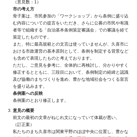
（意見数：1）
市の考え方
骨子案は、市民参加の「ワークショップ」から条例に盛り込
む内容についての提言をいただき、さらに公募の市民や有識
者等で組織する「自治基本条例策定審議会」での審議を経て
策定したものです。
また、特に最高規範との文言は使っていませんが、久喜市に
おける市政運営の基本原則として、条例を制定する背景など
も含めて表現したものと考えております。
ただし、ご意見を参考に、全体的に再検討し、分かりやすく
修正するとともに、三段目において、条例制定の経緯と認識
及び協働のまちづくりを進め、豊かな地域社会をつくる宣言
を盛り込みます。
条例案への反映
条例案のとおり修正します。
意見の概要
前文の最初の文章がねじれ文になっていて体裁が悪い。
（訂正案）
私たちのまち久喜市は関東平野のほぼ中央に位置し、豊かな