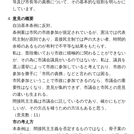
等及び市長等の責務について、その基本的な役割を明らかに
しています。
意見の概要
自治基本条例に反対。
条例案は市民の市政参加が規定されているが、憲法では代表
民主制が原則であり、直接民主制では声の大きい者、時間的
余裕のあるものが有利で不平等な結果をもたらす。
私は、普段働いており市政に積極的に関わることができない
が、その為に市議会議員がいるのではないか。私は、議員を
選ぶ選挙によって市政に参加していると考えており、市政の
参加を勝手に「市民の責務」などと言われては困る。
市民参加ということで市政に参加できるのなら、市議会の重
要性はなくなり、意見が集約できず、市議会と市民との意見
の違いも生まれる。
間接民主主義は市議会に託しているのであり、確かにもどか
しいが、その欠点を補うための方法もあると思う。
（意見数：11）
市の考え方
本条例は、間接民主主義を否定するものではなく、骨子案の