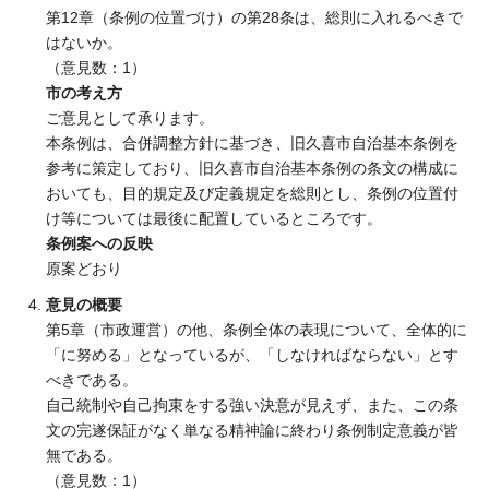
第12章（条例の位置づけ）の第28条は、総則に入れるべきで
はないか。
（意見数：1）
市の考え方
ご意見として承ります。
本条例は、合併調整方針に基づき、旧久喜市自治基本条例を
参考に策定しており、旧久喜市自治基本条例の条文の構成に
おいても、目的規定及び定義規定を総則とし、条例の位置付
け等については最後に配置しているところです。
条例案への反映
原案どおり
意見の概要
第5章（市政運営）の他、条例全体の表現について、全体的に
「に努める」となっているが、「しなければならない」とす
べきである。
自己統制や自己拘束をする強い決意が見えず、また、この条
文の完遂保証がなく単なる精神論に終わり条例制定意義が皆
無である。
（意見数：1）