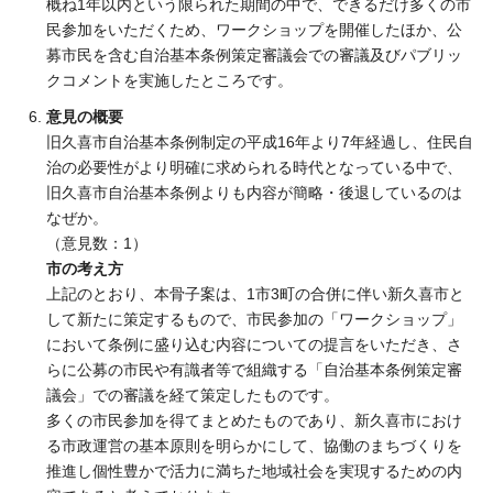
概ね1年以内という限られた期間の中で、できるだけ多くの市
民参加をいただくため、ワークショップを開催したほか、公
募市民を含む自治基本条例策定審議会での審議及びパブリッ
クコメントを実施したところです。
意見の概要
旧久喜市自治基本条例制定の平成16年より7年経過し、住民自
治の必要性がより明確に求められる時代となっている中で、
旧久喜市自治基本条例よりも内容が簡略・後退しているのは
なぜか。
（意見数：1）
市の考え方
上記のとおり、本骨子案は、1市3町の合併に伴い新久喜市と
して新たに策定するもので、市民参加の「ワークショップ」
において条例に盛り込む内容についての提言をいただき、さ
らに公募の市民や有識者等で組織する「自治基本条例策定審
議会」での審議を経て策定したものです。
多くの市民参加を得てまとめたものであり、新久喜市におけ
る市政運営の基本原則を明らかにして、協働のまちづくりを
推進し個性豊かで活力に満ちた地域社会を実現するための内