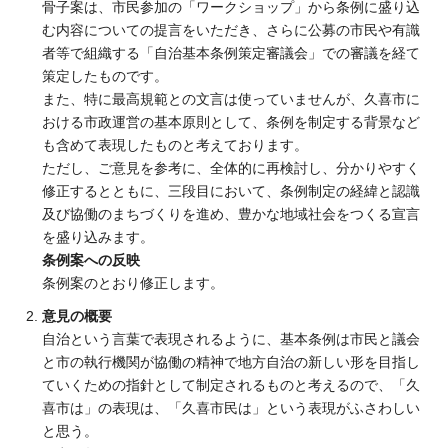
骨子案は、市民参加の「ワークショップ」から条例に盛り込
む内容についての提言をいただき、さらに公募の市民や有識
者等で組織する「自治基本条例策定審議会」での審議を経て
策定したものです。
また、特に最高規範との文言は使っていませんが、久喜市に
おける市政運営の基本原則として、条例を制定する背景など
も含めて表現したものと考えております。
ただし、ご意見を参考に、全体的に再検討し、分かりやすく
修正するとともに、三段目において、条例制定の経緯と認識
及び協働のまちづくりを進め、豊かな地域社会をつくる宣言
を盛り込みます。
条例案への反映
条例案のとおり修正します。
意見の概要
自治という言葉で表現されるように、基本条例は市民と議会
と市の執行機関が協働の精神で地方自治の新しい形を目指し
ていくための指針として制定されるものと考えるので、「久
喜市は」の表現は、「久喜市民は」という表現がふさわしい
と思う。