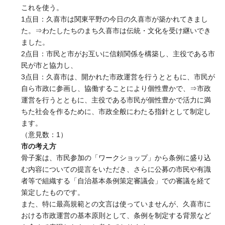
これを使う。
1点目：久喜市は関東平野の今日の久喜市が築かれてきまし
た。⇒わたしたちのまち久喜市は伝統・文化を受け継いでき
ました。
2点目：市民と市がお互いに信頼関係を構築し、主役である市
民が市と協力し、
3点目：久喜市は、開かれた市政運営を行うとともに、市民が
自ら市政に参画し、協働することにより個性豊かで、⇒市政
運営を行うとともに、主役である市民が個性豊かで活力に満
ちた社会を作るために、市政全般にわたる指針として制定し
ます。
（意見数：1）
市の考え方
骨子案は、市民参加の「ワークショップ」から条例に盛り込
む内容についての提言をいただき、さらに公募の市民や有識
者等で組織する「自治基本条例策定審議会」での審議を経て
策定したものです。
また、特に最高規範との文言は使っていませんが、久喜市に
おける市政運営の基本原則として、条例を制定する背景など