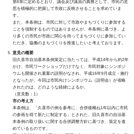
第6章に定めるとおり、議会及び議員の責務として、市民の意
思を積極的に把握して市政に反映させることを求めていま
す。
また、本条例は、市民に対して市政やまちづくりに参加する
ことを強制するものではありませんが、本条例に基づき、よ
り多くの市民が市政に関心を持ってまちづくりに参加してい
ただき、協働のまちづくりを推進したいと考えております。
意見の概要
旧久喜市自治基本条例策定に当たっては、平成14年から約2年
かけ、市民ワークショップだけでなく、市民対象にシンポジ
ウムも開催され素案の説明がなされ、平成16年9月成立・施行
となったが、今回は市民向けシンポジウム（説明会）が省略
されたのは、どのような経緯によるか。
（意見数：1）
市の考え方
本条例は、「久喜市の例を参考に、合併後概ね1年以内に市民
の参画を得て新たに制定する」とされた、旧久喜市の自治基
本条例の取り扱いに関する合併調整方針に基づき、策定を進
めているものです。