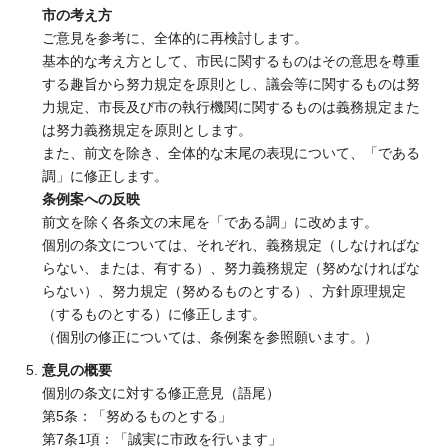
市の考え方
ご意見を参考に、全体的に再検討します。
基本的な考え方として、市民に関するものはその意思を尊重
する趣旨から努力規定を原則とし、議会等に関するものは努
力規定、市長及び市の執行機関に関するものは義務規定また
は努力義務規定を原則とします。
また、前文を除き、全体的な末尾の表現について、「である
調」に修正します。
条例案への反映
前文を除く各条文の末尾を「である調」に改めます。
個別の条文については、それぞれ、義務規定（しなければな
らない、または、有する）、努力義務規定（努めなければな
らない）、努力規定（努めるものとする）、方針原理規定
（するものとする）に修正します。
（個別の修正については、条例案を参照願います。）
意見の概要
個別の条文に対する修正意見（語尾）
第5条：「努めるものとする」
第7条1項：「誠実に市政を行います」