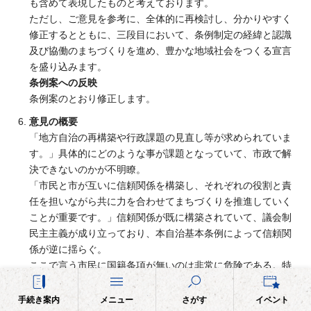
も含めて表現したものと考えております。
ただし、ご意見を参考に、全体的に再検討し、分かりやすく
修正するとともに、三段目において、条例制定の経緯と認識
及び協働のまちづくりを進め、豊かな地域社会をつくる宣言
を盛り込みます。
条例案への反映
条例案のとおり修正します。
意見の概要
「地方自治の再構築や行政課題の見直し等が求められていま
す。」具体的にどのような事が課題となっていて、市政で解
決できないのかが不明瞭。
「市民と市が互いに信頼関係を構築し、それぞれの役割と責
任を担いながら共に力を合わせてまちづくりを推進していく
ことが重要です。」信頼関係が既に構築されていて、議会制
民主主義が成り立っており、本自治基本条例によって信頼関
係が逆に揺らぐ。
ここで言う市民に国籍条項が無いのは非常に危険である。特
に、国籍条項が明言されていない条文は外国人が参加可能で
あり、これは事実上の外国人参政権である。外国籍の人は地
手続き案内
メニュー
さがす
イベント