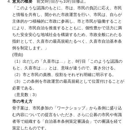
意見の概要
前文8行目から10行目修正。
「このような認識のもとに、市は、市民の負託に応え、市民
と情報を共有し、開かれた市政運営を行い、市民は、自らが
主体的かつ積極的に市政に参画し、市と市民が協働すること
により、市民自治を推進するとともに、個性豊かで活力に満
ちた安全安心な地域社会を構築するため、市政全般にわたる
指針として、久喜市の最高規範たるべく、久喜市自治基本条
例を制定します。」
(理由)
（1）出だしの「久喜市は…」と、8行目「このような認識の
もと、久喜市は…」とは、意味が違うので、書き分ける。
（2）市と市民の責務、役割をそれぞれ明確に明示する。
（3）この条例を市政運営の最高規範として位置付けることが
必要である。
（意見数：3）
市の考え方
骨子案は、市民参加の「ワークショップ」から条例に盛り込
む内容についての提言をいただき、さらに公募の市民や有識
者等で組織する「自治基本条例策定審議会」での審議を経て
策定したものです。