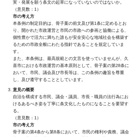
実・発展を願う条文の起草になっていないのではないか。
（意見数：1）
市の考え方
本条例の制定目的は、骨子案の前文及び第1条に定めるとお
り、開かれた市政運営と市民の市政への参画と協働による、
個性豊かで活力に満ちた誰もが安全安心な地域社会を構築す
るための市政全般にわたる指針であることを規定していま
す。
また、本条例は、最高規範との文言を使っていませんが、久
喜市における市政運営の基本原則として、骨子案の第28条に
おいて、市民、議会及び市長等は、この条例の趣旨を尊重
し、及び遵守することとしています。
意見の概要
自治を構成する市民、議会・議員、市長・職員の法行為にお
けるあるべき姿を丁寧に条文化したものになることを要望す
る。
（意見数：1）
市の考え方
骨子案の第4条から第8条において、市民の権利や責務、議会