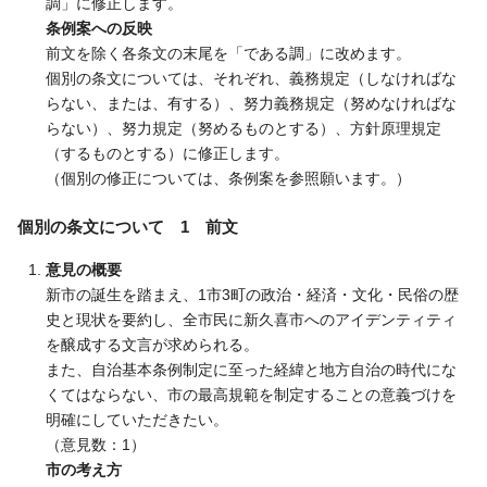
調」に修正します。
条例案への反映
前文を除く各条文の末尾を「である調」に改めます。
個別の条文については、それぞれ、義務規定（しなければな
らない、または、有する）、努力義務規定（努めなければな
らない）、努力規定（努めるものとする）、方針原理規定
（するものとする）に修正します。
（個別の修正については、条例案を参照願います。）
個別の条文について 1 前文
意見の概要
新市の誕生を踏まえ、1市3町の政治・経済・文化・民俗の歴
史と現状を要約し、全市民に新久喜市へのアイデンティティ
を醸成する文言が求められる。
また、自治基本条例制定に至った経緯と地方自治の時代にな
くてはならない、市の最高規範を制定することの意義づけを
明確にしていただきたい。
（意見数：1）
市の考え方