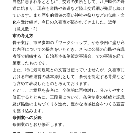
自然に恵まれるとともに、交通の要所として、江戸時代の舟
運に始まり、現在も道路や鉄道など陸上交通網が発展し続け
ています。また歴史的価値の高い神社や祭りなどの伝統・文
化を受け継ぎ、今日の久喜市が築かれてきました。近年
（意見数：2）
市の考え方
骨子案は、市民参加の「ワークショップ」から条例に盛り込
む内容についての提言をいただき、さらに公募の市民や有識
者等で組織する「自治基本条例策定審議会」での審議を経て
策定したものです。
また、特に最高規範との文言は使っていませんが、久喜市に
おける市政運営の基本原則として、条例を制定する背景など
も含めて表現したものと考えております。
ただし、ご意見を参考に、全体的に再検討し、分かりやすく
修正するとともに、三段目において、条例制定の経緯と認識
及び協働のまちづくりを進め、豊かな地域社会をつくる宣言
を盛り込みます。
条例案への反映
条例案のとおり修正します。