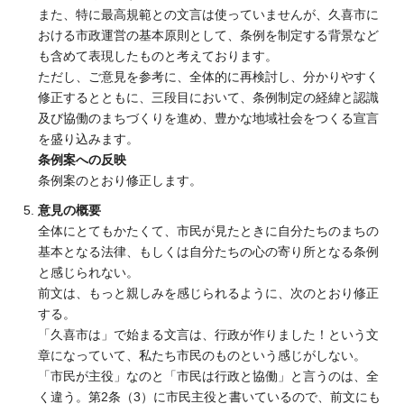
また、特に最高規範との文言は使っていませんが、久喜市に
おける市政運営の基本原則として、条例を制定する背景など
も含めて表現したものと考えております。
ただし、ご意見を参考に、全体的に再検討し、分かりやすく
修正するとともに、三段目において、条例制定の経緯と認識
及び協働のまちづくりを進め、豊かな地域社会をつくる宣言
を盛り込みます。
条例案への反映
条例案のとおり修正します。
意見の概要
全体にとてもかたくて、市民が見たときに自分たちのまちの
基本となる法律、もしくは自分たちの心の寄り所となる条例
と感じられない。
前文は、もっと親しみを感じられるように、次のとおり修正
する。
「久喜市は」で始まる文言は、行政が作りました！という文
章になっていて、私たち市民のものという感じがしない。
「市民が主役」なのと「市民は行政と協働」と言うのは、全
く違う。第2条（3）に市民主役と書いているので、前文にも