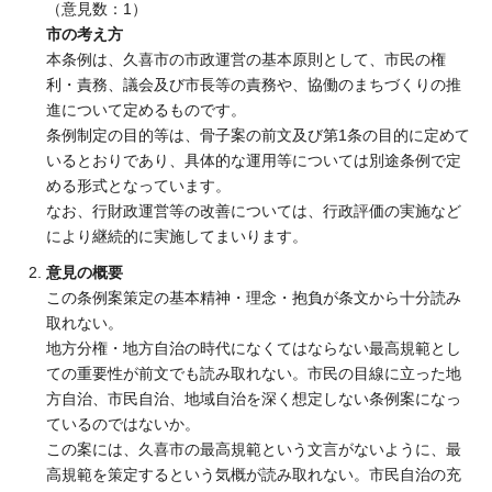
（意見数：1）
市の考え方
本条例は、久喜市の市政運営の基本原則として、市民の権
利・責務、議会及び市長等の責務や、協働のまちづくりの推
進について定めるものです。
条例制定の目的等は、骨子案の前文及び第1条の目的に定めて
いるとおりであり、具体的な運用等については別途条例で定
める形式となっています。
なお、行財政運営等の改善については、行政評価の実施など
により継続的に実施してまいります。
意見の概要
この条例案策定の基本精神・理念・抱負が条文から十分読み
取れない。
地方分権・地方自治の時代になくてはならない最高規範とし
ての重要性が前文でも読み取れない。市民の目線に立った地
方自治、市民自治、地域自治を深く想定しない条例案になっ
ているのではないか。
この案には、久喜市の最高規範という文言がないように、最
高規範を策定するという気概が読み取れない。市民自治の充