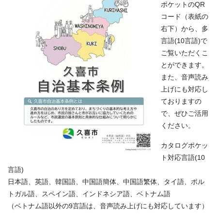
ポケットのQR
コード（表紙の
右下）から、多
言語(10言語)で
ご覧いただくこ
とができます。
また、音声読み
上げにも対応し
ておりますの
で、ぜひご活用
ください。
カタログポケッ
ト対応言語(10
言語)
日本語、英語、韓国語、中国語簡体、中国語繁体、タイ語、ポル
トガル語、スペイン語、インドネシア語、ベトナム語
（ベトナム語以外の9言語は、音声読み上げにも対応しています）