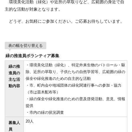
環境美化活動（緑化）や近所の草取りなど、広範囲の身近で自
主的な活動が対象となります。
どうぞ、お気軽にご参加ください。ご応募お待ちしています。
表の幅を切り替える
緑の推進員ボランティア募集
・環境美化活動（緑化）、特定外来生物のパトロール・駆
緑の推
除、近所の草取り、子供たちの自然学習等、広範囲の緑の
進員の
保全や緑化推進のための自主的な活動
主な活
・市、町内会や地域団体の緑化関連行事への参加・協力
動内容
（市は苗木配布等）
・緑の保全や緑化推進のための普及啓発活動、意見、情報
提供
・市内の緑の状況調査
20人
募集人
員