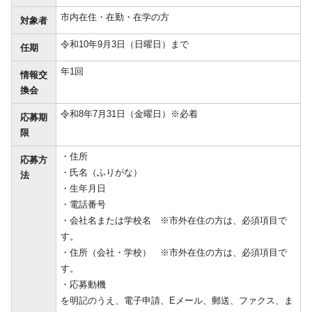
市内在住・在勤・在学の方
対象者
令和10年9月3日（日曜日）まで
任期
年1回
情報交
換会
令和8年7月31日（金曜日）※必着
応募期
限
・住所
応募方
・氏名（ふりがな）
法
・生年月日
・電話番号
・会社名または学校名 ※市外在住の方は、必須項目で
す。
・住所（会社・学校） ※市外在住の方は、必須項目で
す。
・応募動機
を明記のうえ、電子申請、Eメール、郵送、ファクス、ま