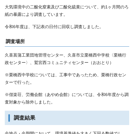
大気環境中の二酸化窒素及び二酸化硫黄について、約1ヶ月間のろ
紙の暴露により調査しています。
令和6年度は、下記表の日付に回収し調査しました。
調査場所
久喜菖蒲工業団地管理センター、久喜市立栗橋西中学校〈栗橋行
政センター〉、鷲宮西コミュニティセンター（おおとり）
※栗橋西中学校については、工事中であったため、栗橋行政セン
ターで行った。
※偕楽荘、労働会館（あやめ会館）については、令和6年度から調
査対象から除外しました。
調査結果
全地点・全期間において、環境基準値を大きく下回る数値でし