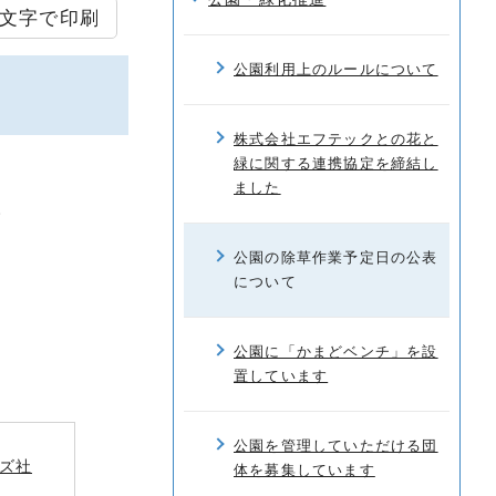
文字で印刷
公園利用上のルールについて
株式会社エフテックとの花と
緑に関する連携協定を締結し
ました
。
公園の除草作業予定日の公表
について
公園に「かまどベンチ」を設
置しています
公園を管理していただける団
ズ社
体を募集しています