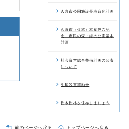
久喜市公園施設長寿命化計画
久喜市（仮称）本多静六記
念 市民の森・緑の公園基本
計画
社会資本総合整備計画の公表
について
生垣設置奨励金
樹木樹林を保存しましょう
前のページへ戻る
トップページへ戻る